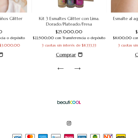
iños Glitter
Kit 3 Esmaltes Glitter con Lima.
Esmalte al a
Dorado/Plateado/Fresa
0
$25.000,00
cia o depósito
$22.500,00
con
Transferencia o depósito
$8.100,00
co
$3.000,00
3
cuotas sin interés de
$8.333,33
3
cuotas si