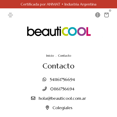
Certificada por ANMAT • Industria Argentina
0
Inicio
.
Contacto
Contacto
541161756694
01161756694
hola@beauticool.com.ar
Colegiales