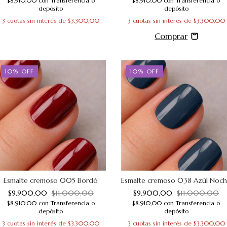
$8.910,00
con
Transferencia o
$8.910,00
con
Transferencia o
depósito
depósito
3
cuotas sin interés de
$3.300,00
3
cuotas sin interés de
$3.300,00
10
%
OFF
10
%
OFF
Esmalte cremoso 005 Bordó
Esmalte cremoso 038 Azúl Noc
$9.900,00
$11.000,00
$9.900,00
$11.000,00
$8.910,00
con
Transferencia o
$8.910,00
con
Transferencia o
depósito
depósito
3
cuotas sin interés de
$3.300,00
3
cuotas sin interés de
$3.300,00