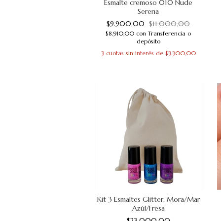
Esmalte cremoso 010 Nude
Serena
$9.900,00
$11.000,00
$8.910,00
con
Transferencia o
depósito
3
cuotas sin interés de
$3.300,00
Kit 3 Esmaltes Glitter. Mora/Mar
Azúl/Fresa
$23.000,00