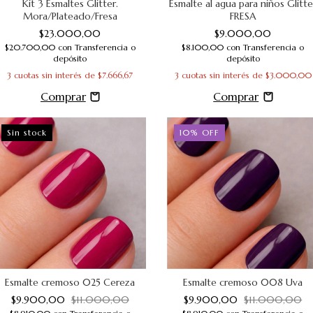
Kit 3 Esmaltes Glitter.
Esmalte al agua para niños Glitte
Mora/Plateado/Fresa
FRESA
$23.000,00
$9.000,00
$20.700,00
con
Transferencia o
$8.100,00
con
Transferencia o
depósito
depósito
3
cuotas sin interés de
$7.666,67
3
cuotas sin interés de
$3.000,00
Sin stock
10
%
OFF
Esmalte cremoso 025 Cereza
Esmalte cremoso 008 Uva
$9.900,00
$11.000,00
$9.900,00
$11.000,00