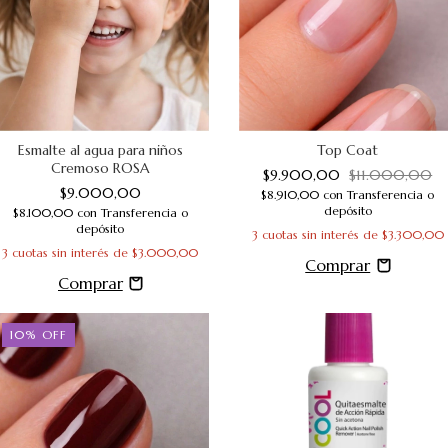
Esmalte al agua para niños
Top Coat
Cremoso ROSA
$9.900,00
$11.000,00
$9.000,00
$8.910,00
con
Transferencia o
depósito
$8.100,00
con
Transferencia o
depósito
3
cuotas sin interés de
$3.300,00
3
cuotas sin interés de
$3.000,00
10
%
OFF