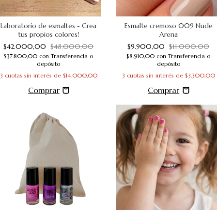
Laboratorio de esmaltes - Crea
Esmalte cremoso 009 Nude
tus propios colores!
Arena
$42.000,00
$48.000,00
$9.900,00
$11.000,00
$37.800,00
con
Transferencia o
$8.910,00
con
Transferencia o
depósito
depósito
3
cuotas sin interés de
$14.000,00
3
cuotas sin interés de
$3.300,00