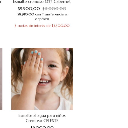
r
Esmalte cremoso 023 Cabernet
$9.900,00
$11.000,00
$8.910,00
con
Transferencia o
depósito
3
cuotas sin interés de
$3.300,00
Esmalte al agua para niños
Cremoso CELESTE
$9.000,00