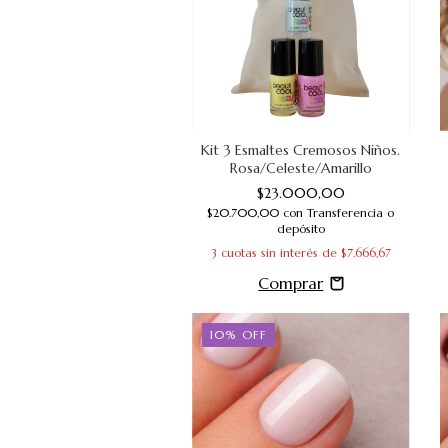
Kit 3 Esmaltes Cremosos Niños.
Rosa/Celeste/Amarillo
$23.000,00
$20.700,00
con
Transferencia o
depósito
3
cuotas sin interés de
$7.666,67
10
%
OFF