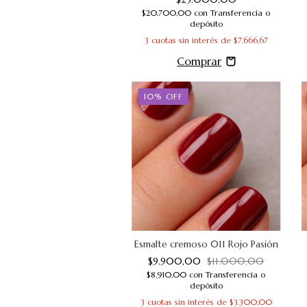
$20.700,00
con
Transferencia o
depósito
3
cuotas sin interés de
$7.666,67
10
%
OFF
Esmalte cremoso 011 Rojo Pasión
$9.900,00
$11.000,00
$8.910,00
con
Transferencia o
depósito
3
cuotas sin interés de
$3.300,00