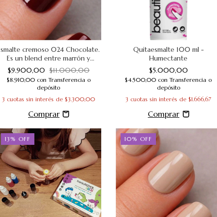
Esmalte cremoso 024 Chocolate.
Quitaesmalte 100 ml -
Es un blend entre marrón y
Humectante
borravino
$9.900,00
$11.000,00
$5.000,00
$8.910,00
con
Transferencia o
$4.500,00
con
Transferencia o
depósito
depósito
3
cuotas sin interés de
$3.300,00
3
cuotas sin interés de
$1.666,67
13
%
OFF
10
%
OFF