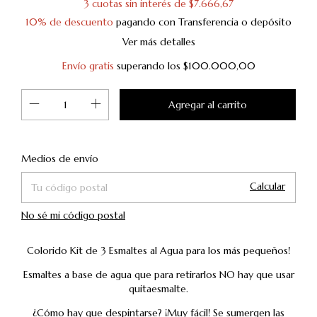
3
cuotas sin interés de
$7.666,67
10% de descuento
pagando con Transferencia o depósito
Ver más detalles
Envío gratis
superando los
$100.000,00
Cambiar CP
Entregas para el CP:
Medios de envío
Calcular
No sé mi código postal
Colorido Kit de 3 Esmaltes al Agua para los más pequeños!
Esmaltes a base de agua que para retirarlos NO hay que usar
quitaesmalte.
¿Cómo hay que despintarse? ¡Muy fácil! Se sumergen las