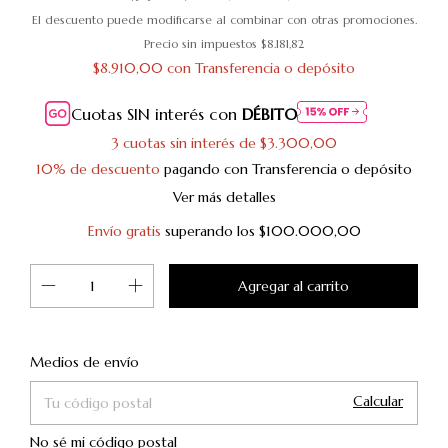
El descuento puede modificarse al combinar con otras promociones.
Precio sin impuestos
$8.181,82
$8.910,00
con
Transferencia o depósito
Cuotas SIN interés con
DÉBITO
3
cuotas sin interés de
$3.300,00
10% de descuento
pagando con Transferencia o depósito
Ver más detalles
Envío gratis
superando los
$100.000,00
Cambiar CP
Entregas para el CP:
Medios de envío
Calcular
No sé mi código postal