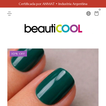
Certificada por ANMAT • Industria Argentina
0
10
%
OFF