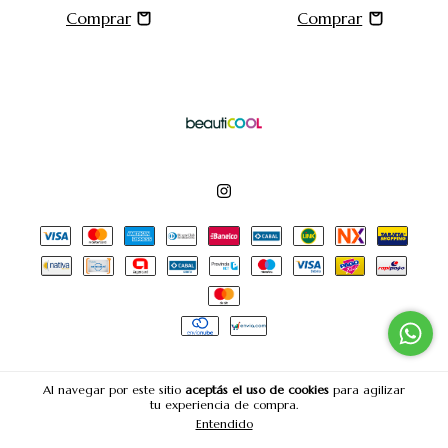
Al navegar por este sitio
aceptás el uso de cookies
para agilizar
tu experiencia de compra.
Copyright BeautiCOOL - 30714188646 - 2026. Todos los derechos
reservados.
Entendido