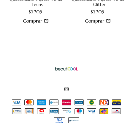
- Teens
- Glitter
$3.709
$3.709